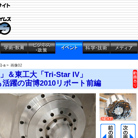
日-a
> 画像02
東工大「Tri-Star IV」
活躍の宙博2010リポート前編